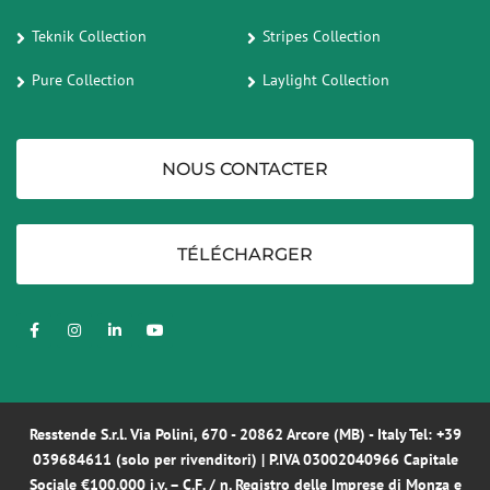
Teknik Collection
Stripes Collection
Pure Collection
Laylight Collection
NOUS CONTACTER
TÉLÉCHARGER
Resstende S.r.l. Via Polini, 670 - 20862 Arcore (MB) - Italy Tel:
+39
039684611
(solo per rivenditori) | P.IVA 03002040966 Capitale
Sociale €100.000 i.v. – C.F. / n. Registro delle Imprese di Monza e