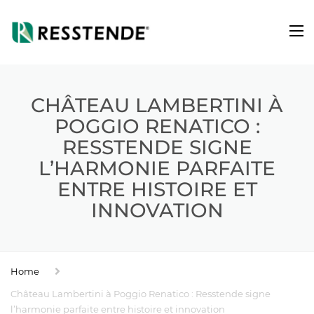
CHÂTEAU LAMBERTINI À
POGGIO RENATICO :
RESSTENDE SIGNE
L’HARMONIE PARFAITE
ENTRE HISTOIRE ET
INNOVATION
Home
Château Lambertini à Poggio Renatico : Resstende signe
l’harmonie parfaite entre histoire et innovation