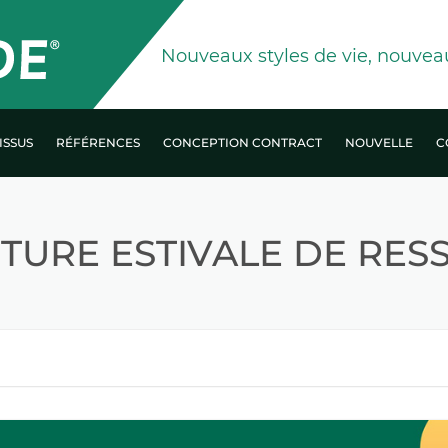
Nouveaux styles de vie, nouvea
ISSUS
RÉFÉRENCES
CONCEPTION CONTRACT
NOUVELLE
C
TEKNIK COLLECTION
TURE ESTIVALE DE RES
RES
PURE COLLECTION
LAYLIGHT COLLECTION
STRIPES COLLECTION