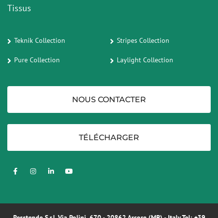
Tissus
Teknik Collection
Stripes Collection
Pure Collection
Laylight Collection
NOUS CONTACTER
TÉLÉCHARGER
Resstende S.r.l. Via Polini, 670 - 20862 Arcore (MB) - Italy Tel:
+39