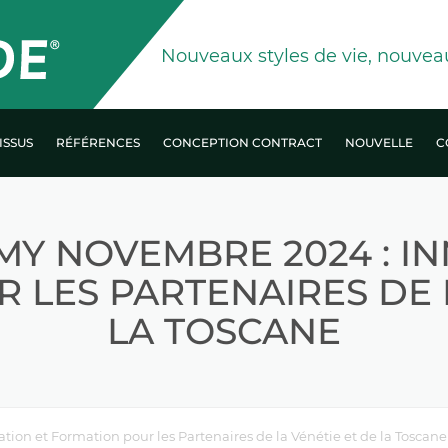
Nouveaux styles de vie, nouvea
ISSUS
RÉFÉRENCES
CONCEPTION CONTRACT
NOUVELLE
C
TEKNIK COLLECTION
MY NOVEMBRE 2024 : IN
RES
PURE COLLECTION
 LES PARTENAIRES DE L
LAYLIGHT COLLECTION
LA TOSCANE
STRIPES COLLECTION
on et Formation pour les Partenaires de la Vénétie et de la Toscane