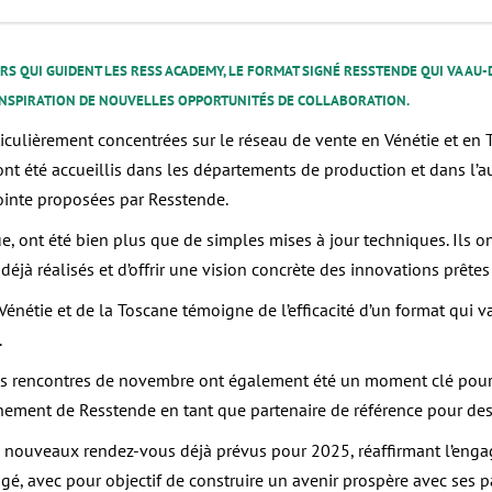
IERS QUI GUIDENT LES RESS ACADEMY, LE FORMAT SIGNÉ RESSTENDE QUI VA A
 L’INSPIRATION DE NOUVELLES OPPORTUNITÉS DE COLLABORATION.
ulièrement concentrées sur le réseau de vente en Vénétie et en T
 ont été accueillis dans les départements de production et dans l’a
pointe proposées par Resstende.
, ont été bien plus que de simples mises à jour techniques. Ils o
déjà réalisés et d’offrir une vision concrète des innovations prête
Vénétie et de la Toscane témoigne de l’efficacité d’un format qui v
.
 rencontres de novembre ont également été un moment clé pour co
nement de Resstende en tant que partenaire de référence pour des 
 nouveaux rendez-vous déjà prévus pour 2025, réaffirmant l’enga
gé, avec pour objectif de construire un avenir prospère avec ses p